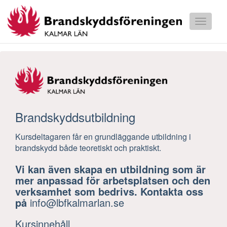
Toggle
navigati
Våra kurser
Våra tillfällen
Bokningsvillkor
Brandskyddsutbildning
Kursdeltagaren får en grundläggande utbildning i
brandskydd både teoretiskt och praktiskt.
Vi kan även skapa en utbildning som är
mer anpassad för arbetsplatsen och den
verksamhet som bedrivs. Kontakta oss
på
info@lbfkalmarlan.se
Kursinnehåll